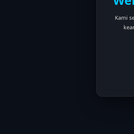
Web
Kami s
kea