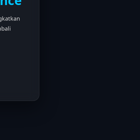
ance
gkatkan
bali