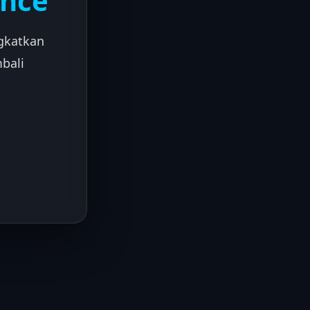
ance
gkatkan
bali