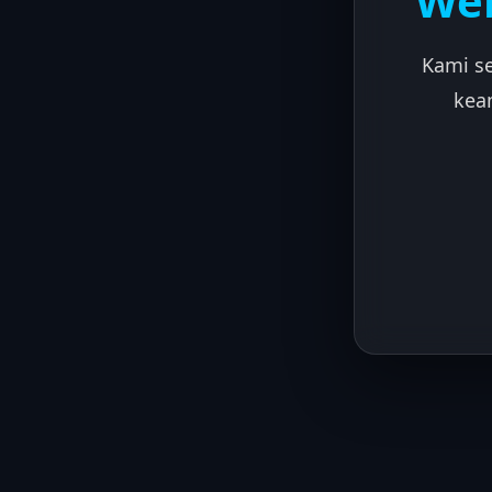
Web
Kami s
kea